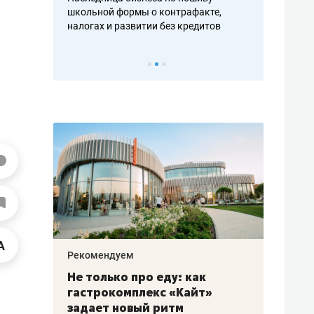
н, дотошных
школьной формы о контрафакте,
рынки, почем
осах мастеров
налогах и развитии без кредитов
чем интересе
Рекомендуем
Рекоме
аждые
Не только про еду: как
Элитн
канал»
гастрокомплекс «Кайт»
и бре
рии
задает новый ритм
гаран