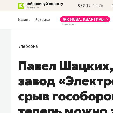
забронируй валюту
$
82.17
0.76
Казань
Закамье
персона
#
Павел Шацких,
завод «Электр
срыв гособоро
теперь можно 