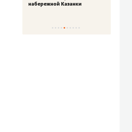
набережной Казанки
«Барк
«Рез