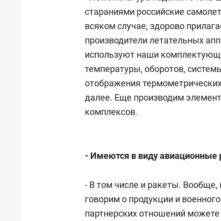
состоянием как основа
«Гонк
стараниями российские самолет
антихрупких команд
всяком случае, здорово прилага
производители летательных апп
используют наши комплектующие
температуры, оборотов, систем
отображения термометрических 
далее. Еще производим элемен
комплексов.
- Имеются в виду авиационные
- В том числе и ракеты. Вообще,
говорим о продукции и военног
партнерских отношений можете 