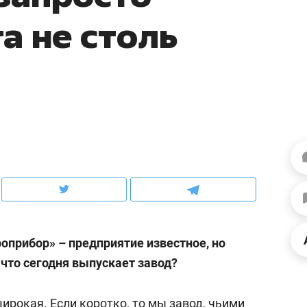
рынки, почему надо знать аксакалов и
о трехкратном росте це
а не столь
чем интересен Оман?
клиентах и чудных запр
оприбор» – предприятие известное, но
ндуем
Рекомендуем
 что сегодня выпускает завод?
ка, рок-концерт
«Прорывы случались к
н с чак-чаком: как
30 метров»: как «Водо
делеевске прошла
лечит подземные арте
ирокая. Если коротко, то мы завод, чьими