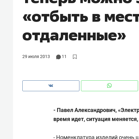
«отбыть в мест
отдаленные»
29 июля 2013
11
- Павел Александрович, «Электр
Рекомендуем
Рекоме
время идет, ситуация меняется,
и Face
Опыт выживания в дикой
Мекси
 будет
природе, работа
и ваго
ва»
с ментальным и физическим
в Мен
- Номенклатура изделий очень ш