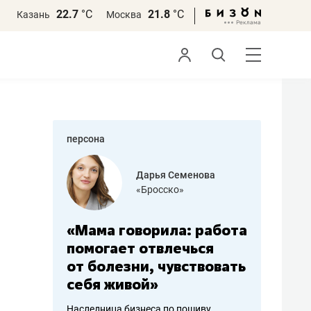
22.7
°С
21.8
°С
Казань
Москва
персона
бодец
Дарья Семенова
 решения»
«Бросско»
«Мама говорила: работа
«Не зна
вообще,
помогает отвлечься
правил,
от болезни, чувствовать
потерят
себя живой»
полгода
ирмы
Наследница бизнеса по пошиву
Как бизнесу 