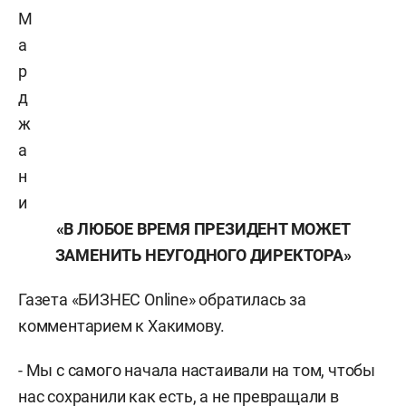
М
а
р
д
ж
а
н
и
«В ЛЮБОЕ ВРЕМЯ ПРЕЗИДЕНТ МОЖЕТ
ЗАМЕНИТЬ НЕУГОДНОГО ДИРЕКТОРА»
Газета «БИЗНЕС Online» обратилась за
комментарием к Хакимову.
- Мы с самого начала настаивали на том, чтобы
нас сохранили как есть, а не превращали в