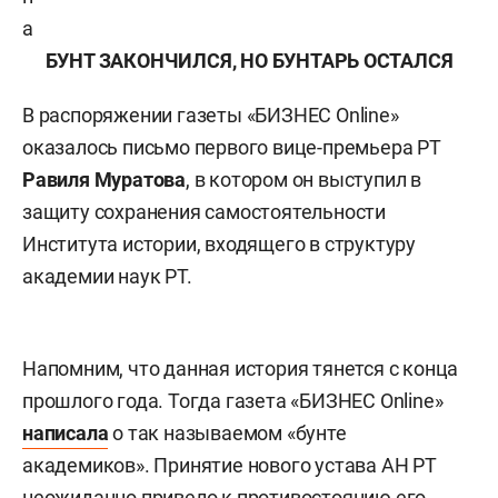
а
БУНТ ЗАКОНЧИЛСЯ, НО БУНТАРЬ ОСТАЛСЯ
В распоряжении газеты «БИЗНЕС Online»
оказалось письмо первого вице-премьера РТ
Равиля Муратова
, в котором он выступил в
защиту сохранения самостоятельности
Института истории, входящего в структуру
академии наук РТ.
Напомним, что данная история тянется с конца
прошлого года. Тогда газета «БИЗНЕС Online»
написала
о так называемом «бунте
академиков». Принятие нового устава АН РТ
неожиданно привело к противостоянию его