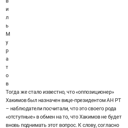
в
и
л
ь
М
у
р
а
т
о
в
Тогда же стало известно, что «оппозиционер»
Хакимов был назначен вице-президентом АН РТ
– наблюдатели посчитали, что это своего рода
«отступные» в обмен на то, что Хакимов не будет
вновь поднимать этот вопрос. К слову, согласно