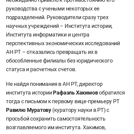
руководства с учеными некоторых ее
подразделений. Руководители сразу трех
научных учреждений – Института истории,
Института информатики и центра
перспективных экономических исследований
АН РТ – отказались превращать их в
обособленные филиалы без юридического
статуса и расчетных счетов.
Не найдя понимания в АН РТ, директор
института истории
Рафаэль Хакимов
обратился
тогда с письмом к первому вице-премьеру РТ
Равилю Муратову
(куратору науки в РТ) с
просьбой сохранить самостоятельность
возглавляемого им института. Хакимов,