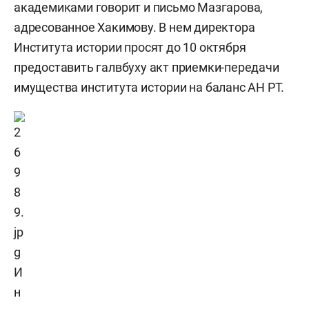
академиками говорит и письмо Мазгарова,
адресованное Хакимову. В нем директора
Института истории просят до 10 октября
предоставить галвбуху акт приемки-передачи
имущества института истории на баланс АН РТ.
И
н