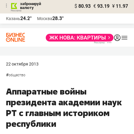
забронируй
$
80.93
€
93.19
¥
11.97
валюту
24.2°
28.3°
Казань
Москва
22 октября 2013
#
общество
Аппаратные войны
президента академии наук
РТ с главным историком
республики