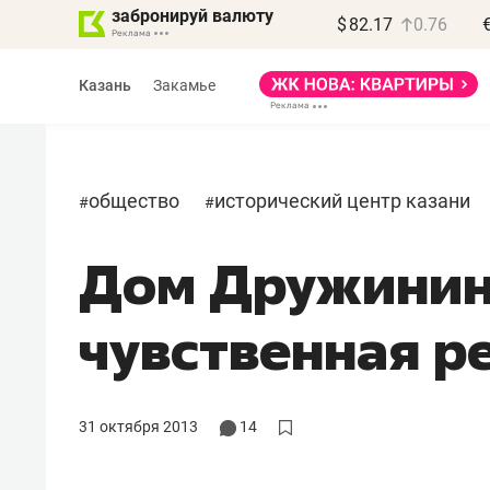
забронируй валюту
$
82.17
0.76
Казань
Закамье
общество
исторический центр казани
#
#
Дом Дружинин
чувственная р
31 октября 2013
14