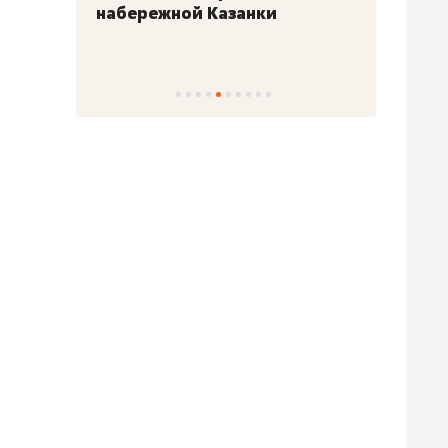
набережной Казанки
«Барк
«Рез