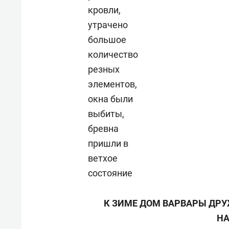
состоянием как основа
«Гонк
кровли,
антихрупких команд
утрачено
большое
количество
резных
элементов,
окна были
выбиты,
бревна
пришли в
ветхое
состояние
К ЗИМЕ ДОМ ВАРВАРЫ ДРУ
НА