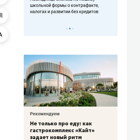
н, дотошных
школьной формы о контрафакте,
рынки, почем
осах мастеров
налогах и развитии без кредитов
чем интересе
Рекомендуем
Рекоме
аждые
Не только про еду: как
Элитн
канал»
гастрокомплекс «Кайт»
и бре
рии
задает новый ритм
гаран