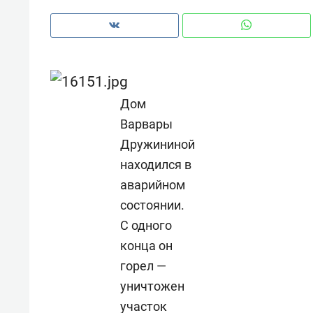
Дом
Варвары
Дружининой
находился в
аварийном
состоянии.
С одного
конца он
Рекомендуем
Рекоме
горел —
и Face
Опыт выживания в дикой
Мекси
уничтожен
 будет
природе, работа
и ваго
ва»
с ментальным и физическим
участок
в Мен