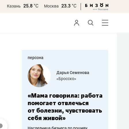
25.8
°С
23.3
°С
Казань
Москва
персона
бодец
Дарья Семенова
 решения»
«Бросско»
«Мама говорила: работа
«Не зна
вообще,
помогает отвлечься
правил,
от болезни, чувствовать
потерят
себя живой»
полгода
ирмы
Наследница бизнеса по пошиву
Как бизнесу 