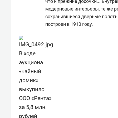
что и прежние досочки... Внутр
модерновые интерьеры, те же р
сохранившиеся дверные полотна
построен в 1910 году.
В ходе
аукциона
«чайный
домик»
выкупило
ООО «Рента»
за 5,8 млн.
рублей