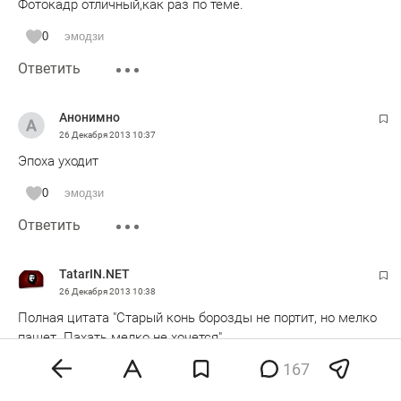
Фотокадр отличный,как раз по теме.
0
эмодзи
Ответить
Анонимно
26 Декабря 2013
10:37
Эпоха уходит
0
эмодзи
Ответить
TatarIN.NET
26 Декабря 2013
10:38
Полная цитата "Старый конь борозды не портит, но мелко
пашет. Пахать мелко не хочется"
167
0
эмодзи