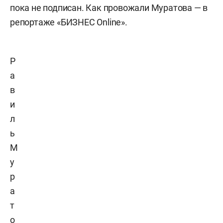
пока не подписан. Как провожали Муратова — в
репортаже «БИЗНЕС Online».
Р
а
в
и
л
ь
М
у
р
а
т
о