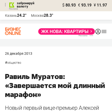
забронируй
$
80.93
€
93.19
¥
11.97
валюту
24.2°
28.3°
Казань
Москва
26 декабря 2013
#
общество
Равиль Муратов:
«Завершается мой длинный
марафон»
Новый первый вице-премьер Алексей