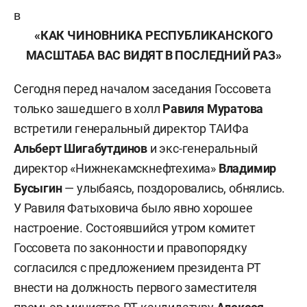
в
«КАК ЧИНОВНИКА РЕСПУБЛИКАНСКОГО
МАСШТАБА ВАС ВИДЯТ В ПОСЛЕДНИЙ РАЗ»
Сегодня перед началом заседания Госсовета
только зашедшего в холл
Равиля Муратова
встретили генеральный директор ТАИФа
Альберт Шигабутдинов
и экс-генеральный
директор «Нижнекамскнефтехима»
Владимир
Бусыгин
— улыбаясь, поздоровались, обнялись.
У Равиля Фатыховича было явно хорошее
настроение. Состоявшийся утром комитет
Госсовета по законности и правопорядку
согласился с предложением президента РТ
внести на должность первого заместителя