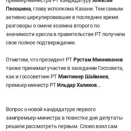
премьер-министра РТ кандидатуру
Алексея
Песошина
, главу исполкома Казани. Тем самым
активно циркулировавшие в последнее время
разговоры о смене хозяина второго по
значимости кресла в правительстве РТ получили
свое полное подтверждение.
Отметим, что президент РТ
Рустам Минниханов
также принимал участие в заседании Госсовета,
как и госсоветник РТ
Минтимер Шаймиев
,
премьер-министр РТ
Ильдар Халиков
...
Вопрос о новой кандидатуре первого
зампремьер-министра в повестке дня депутаты
решили рассмотреть первым. Слово взял сам