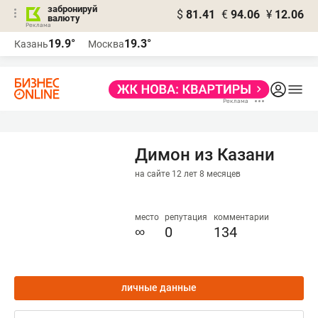
забронируй
$
81.41
€
94.06
¥
12.06
валюту
19.9°
19.3°
Казань
Москва
Димон из Казани
на сайте 12 лет 8 месяцев
место
репутация
комментарии
∞
0
134
личные данные