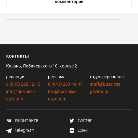
комментарии
контакты
Казань, Лобачевского 10, корпус 2
редакция
реклама
отдел персонала
8 (843) 202-12-10
8 (843) 203-48-47
staff@business-
info@business-
mir@business-
gazeta.ru
gazeta.ru
gazeta.ru
вконтакте
twitter
telegram
дзен