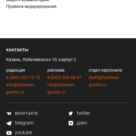
Правила модерирования
.
контакты
Казань, Лобачевского 10, корпус 2
редакция
реклама
отдел персонала
8 (843) 202-12-10
8 (843) 203-48-47
staff@business-
info@business-
mir@business-
gazeta.ru
gazeta.ru
gazeta.ru
вконтакте
twitter
telegram
дзен
youtube