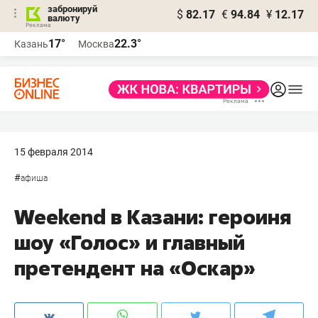
забронируй
$
82.17
€
94.84
¥
12.17
валюту
17°
22.3°
Казань
Москва
15 февраля 2014
#
афиша
Weekend в Казани: героиня
шоу «Голос» и главный
претендент на «Оскар»