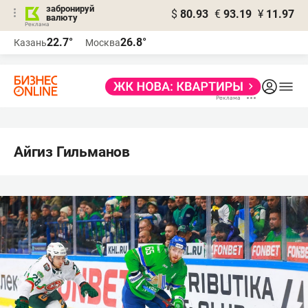
забронируй
$
80.93
€
93.19
¥
11.97
валюту
22.7°
26.8°
Казань
Москва
Айгиз Гильманов