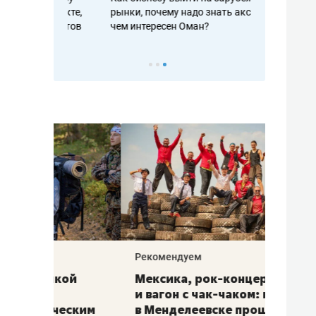
рафакте,
рынки, почему надо знать аксакалов и
о трехкратно
кредитов
чем интересен Оман?
клиентах и ч
Рекомендуем
Рекоме
ой
Мексика, рок-концерт
«Прор
и вагон с чак-чаком: как
30 ме
еским
в Менделеевске прошла
лечит