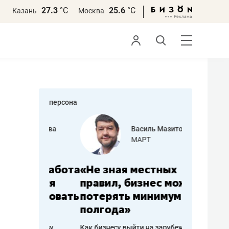
27.3
°С
25.6
°С
Казань
Москва
персона
еменова
Василь Мазитов
»
МАРТ
а: работа
«Не зная местных
«Мне лу
ечься
правил, бизнес может
не зара
вствовать
потерять минимум
чем пот
полгода»
репутац
пошиву
Как бизнесу выйти на зарубежные
Владелец от