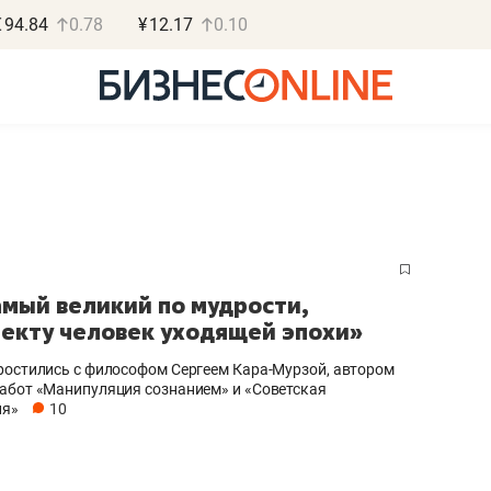
€
94.84
0.78
¥
12.17
0.10
Роман Ободец
Дарья С
амый великий по мудрости,
«Готовые решения»
«Бросско
екту человек уходящей эпохи»
«Мне лучше
«Мама говорил
ростились с философом Сергеем Кара-Мурзой, автором
не заработать вообще,
помогает отвл
абот «Манипуляция сознанием» и «Советская
ия»
10
чем потерять
от болезни, чу
репутацию»
себя живой»
Владелец отделочной фирмы
Наследница бизнеса по 