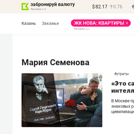
забронируй валюту
$
82.17
0.76
Казань
Закамье
Мария Семенова
#
утраты
Василь Мазитов
«Это с
МАРТ
интелл
«Не зная местных
В Москве п
правил, бизнес может
знаковых р
цивилизац
потерять минимум
полгода»
Как бизнесу выйти на зарубежные