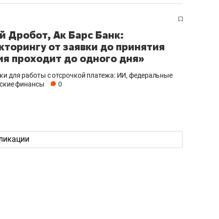
ов и
о трехкратном росте цен, дотошных
школьной формы о конт
клиентах и чудных запросах мастеров
налогах и развитии без 
й Дробот, Ак Барс Банк:
кторингу от заявки до принятия
я проходит до одного дня»
и для работы с отсрочкой платежа: ИИ, федеральные
мские финансы
0
ликации
ндуем
Рекомендуем
мер до квартиры и Face
Опыт выживания в дик
сто ключа: какой будет
природе, работа
асность в ЖК «Нова»
с ментальным и физич