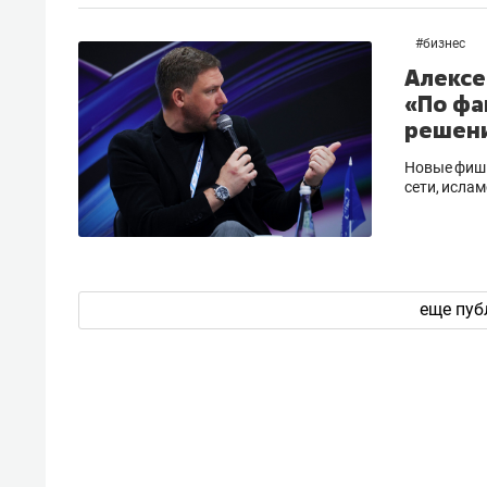
рынки, почему надо знать аксакал
чем интересен Оман?
#
бизнес
Алексе
«По фа
решени
Новые фишк
сети, исла
еще пуб
Рекомендуем
Рекоме
Как ГК «МИР ГРУПП» и ВТБ
150 ка
создают оазис жилого
ID вме
комфорта под Казанью
безоп