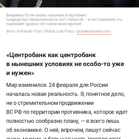
Владимир Путин вновь направил в парламент
кандидатуру Набиуллиной на пост главы ЦБ — и нет сомнений, что
парламент дружно это назначение одобрит
Фото: © Kremlin Pool / Global Look Press /
globallookpress.com
«Центробанк как центробанк
в нынешних условиях не особо-то уже
и нужен»
Мир изменился. 24 февраля для России
началась новая реальность. Я, понятное дело,
не о стремительном продвижении
ВС РФ по территории противника, которое идет
полностью сообразно плану, — я всего лишь
об экономике. О ней, впрочем, пишут сейчас
очень многие, и большая часть текстов идет