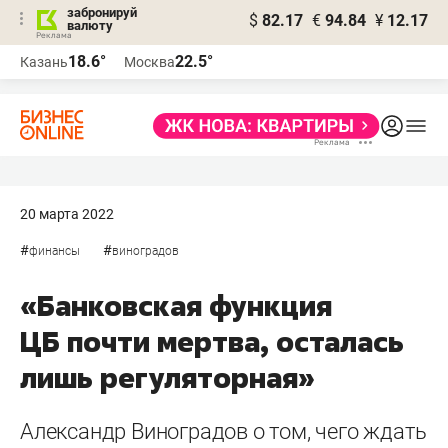
забронируй
$
82.17
€
94.84
¥
12.17
валюту
18.6°
22.5°
Казань
Москва
20 марта 2022
#
#
финансы
виноградов
«Банковская функция
ЦБ почти мертва, осталась
лишь регуляторная»
Александр Виноградов о том, чего ждать