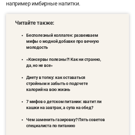
например имбирные напитки.
Читайте также:
Бесполезный коллаген: развеиваем
мифы о модной добавке про вечную
молодость
«
Консервы полезны?! Как ни странно,
да, но не все
»
Диету в топку: как оставаться
стройным и забыть о подсчете
калорий на всю жизнь
7 мифов о детском питании: хватит ли
кашки на завтрак, а супа на обед?
Чем заменить газировку? Пять советов
специалиста по питанию