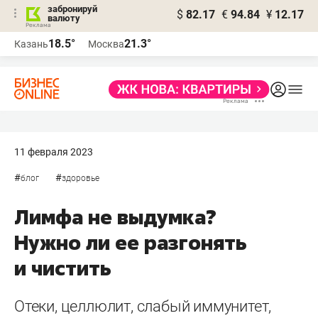
забронируй
$
82.17
€
94.84
¥
12.17
валюту
18.5°
21.3°
Казань
Москва
11 февраля 2023
#
#
блог
здоровье
Лимфа не выдумка?
Нужно ли ее разгонять
и чистить
Отеки, целлюлит, слабый иммунитет,