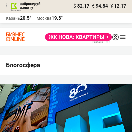
забронируй
$
82.17
€
94.84
¥
12.17
валюту
20.5°
19.3°
Казань
Москва
Блогосфера