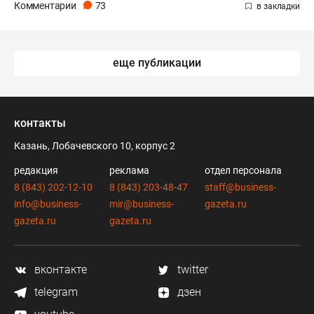
Комментарии
73
еще публикации
контакты
Казань, Лобачевского 10, корпус 2
редакция
реклама
отдел персонала
8 (843) 202-12-10
8 (843) 203-48-47
staff@business-
info@business-
mir@business-
gazeta.ru
gazeta.ru
gazeta.ru
вконтакте
twitter
telegram
дзен