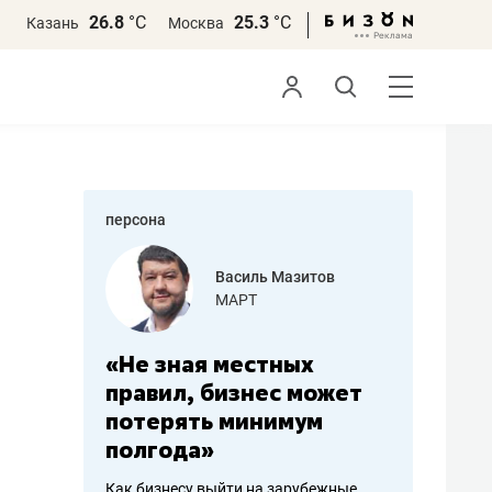
26.8
°С
25.3
°С
Казань
Москва
персона
еменова
Василь Мазитов
»
МАРТ
а: работа
«Не зная местных
«Мне лу
ечься
правил, бизнес может
не зара
вствовать
потерять минимум
чем пот
полгода»
репутац
пошиву
Как бизнесу выйти на зарубежные
Владелец от