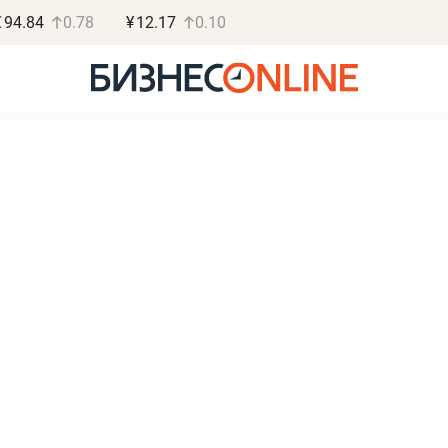
€
94.84
0.78
¥
12.17
0.10
Роман Ободец
Дарья С
«Готовые решения»
«Бросско
«Мне лучше
«Мама говорил
не заработать вообще,
помогает отвл
чем потерять
от болезни, чу
репутацию»
себя живой»
Владелец отделочной фирмы
Наследница бизнеса по 