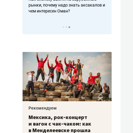
рафакте,
рынки, почему надо знать аксакалов и
о трехкратно
кредитов
чем интересен Оман?
клиентах и ч
Рекомендуем
Рекоме
ой
Мексика, рок-концерт
«Прор
и вагон с чак-чаком: как
30 ме
еским
в Менделеевске прошла
лечит