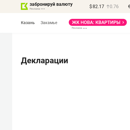
забронируй валюту
$
82.17
0.76
Казань
Закамье
Декларации
Василь Мазитов
МАРТ
«Не зная местных
правил, бизнес может
потерять минимум
полгода»
Как бизнесу выйти на зарубежные