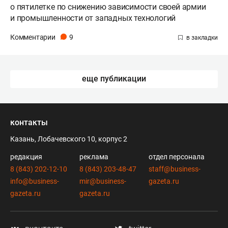
о пятилетке по снижению зависимости своей армии
и промышленности от западных технологий
Комментарии
9
еще публикации
контакты
Казань, Лобачевского 10, корпус 2
редакция
реклама
отдел персонала
8 (843) 202-12-10
8 (843) 203-48-47
staff@business-
info@business-
mir@business-
gazeta.ru
gazeta.ru
gazeta.ru