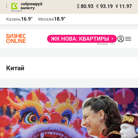
забронируй
$
80.93
€
93.19
¥
11.97
валюту
16.9°
18.9°
Казань
Москва
Китай