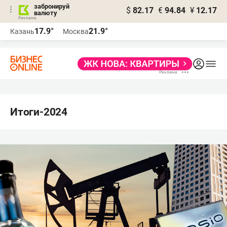
забронируй
$
82.17
€
94.84
¥
12.17
валюту
17.9°
21.9°
Казань
Москва
Итоги-2024