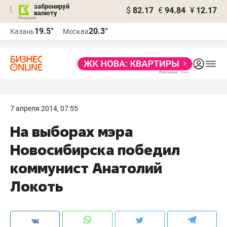
забронируй
$
82.17
€
94.84
¥
12.17
валюту
19.5°
20.3°
Казань
Москва
7 апреля 2014, 07:55
На выборах мэра
Новосибирска победил
коммунист Анатолий
Локоть