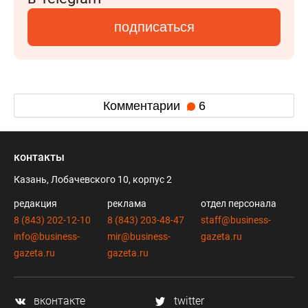
подписаться
Комментарии
6
контакты
Казань, Лобачевского 10, корпус 2
редакция
реклама
отдел персонала
8 (843) 202-12-10
8 (843) 203-48-47
staff@business-
info@business-
mir@business-
gazeta.ru
gazeta.ru
gazeta.ru
вконтакте
twitter