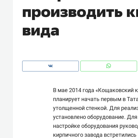
производить к
с ЖК «Иволга» в Зеленодольске
вида
В мае 2014 года «Кощаковский 
планирует начать первым в Тат
утолщенной стенкой. Для реали
Рекомендуем
Рекоме
установлено оборудование. Для
«В банкротствах сегодня
Опыт 
настройке оборудования руково
ищут не активы, а людей,
приро
кирпичного завода встретились 
которые ими управляли. Они
с мен