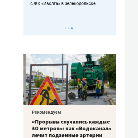
с ЖК «Иволга» в Зеленодольске
ть аксакалов и
школьной фор
налогах и раз
Рекомендуем
Рекоме
«Прорывы случались каждые
Не то
к
30 метров»: как «Водоканал»
гастр
а
лечит подземные артерии
задае