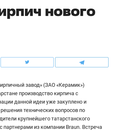
ирпич нового
школьной формы о контрафакте,
рынки, почему надо зна
налогах и развитии без кредитов
чем интересен Оман?
кирпичный завод» (ЗАО «Керамик»)
арстане производство кирпича с
зации данной идеи уже закуплено и
ндуем
Рекомендуем
 решения технических вопросов по
выживания в дикой
Мексика, рок-концерт
дители крупнейшего татарстанского
де, работа
и вагон с чак-чаком: ка
с партнерами из компании Braun. Встреча
тальным и физическим
в Менделеевске прошл