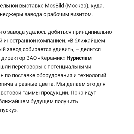
янием как основа
«Гонка Героев»
ельной выставке MosBild (Москва), куда,
рупких команд
енеджеры завода с рабочим визитом.
го завода удалось добиться принципиально
й иностранной компанией. «В ближайшем
 завод собирается удивить, – делится
 директор ЗАО «Керамик»
Нурислам
рошли переговоры с потенциальными
н по поставке оборудования и технологий
пича в разные цвета. Мы делаем это для
цветовой гаммы продукции. Пока идут
в ближайшем будущем получить
пуску».