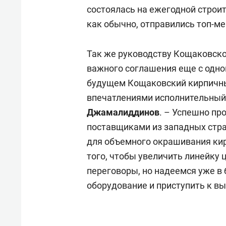
отвечают личным
состо
состоялась на ежегодной строит
имуществом!»
антих
как обычно, отправились топ-м
Так же руководству Кощаковско
важного соглашения еще с одно
будущем Кощаковский кирпичный
впечатлениями исполнительный
Джамалиддинов
. – Успешно п
поставщиками из западных стра
для объемного окрашивания кир
того, чтобы увеличить линейку 
переговоры, но надеемся уже 
оборудование и приступить к вы