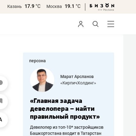
17.9
°С
19.1
°С
Казань
Москва
персона
азитов
Марат Арсланов
«КирпичХолдинг»
ных
«Главная задача
«Мама г
 может
девелопера – найти
помогае
мум
правильный продукт»
от болез
себя жи
Девелопер из топ-10* застройщиков
Башкортостана входит в Татарстан
арубежные
Наследница б