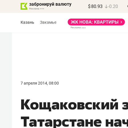
забронируй валюту
$
80.93
-0.20
Казань
Закамье
Марат Арсланов
«КирпичХолдинг»
7 апреля 2014, 08:00
«Главная задача
Кощаковский з
девелопера – найти
правильный продукт»
Татарстане на
Девелопер из топ-10* застройщико
Башкортостана входит в Татарстан