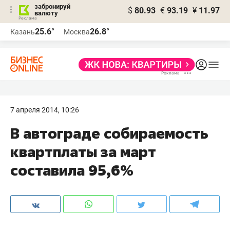
забронируй
$
80.93
€
93.19
¥
11.97
валюту
25.6°
26.8°
Казань
Москва
7 апреля 2014, 10:26
В автограде собираемость
квартплаты за март
составила 95,6%