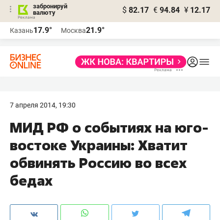
забронируй
$
82.17
€
94.84
¥
12.17
валюту
17.9°
21.9°
Казань
Москва
7 апреля 2014, 19:30
МИД РФ о событиях на юго-
востоке Украины: Хватит
обвинять Россию во всех
бедах