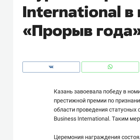
International 
рынки, почему надо знать аксакал
чем интересен Оман?
«Прорыв года
Казань завоевала победу в ном
престижной премии по признани
области проведения статусных 
Рекомендуем
Рекоме
Business International. Таким м
Как ГК «МИР ГРУПП» и ВТБ
150 ка
создают оазис жилого
ID вме
комфорта под Казанью
Церемония награждения состоял
безоп