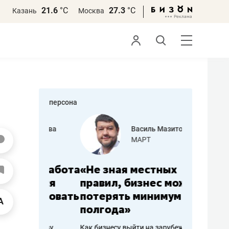
21.6
°С
27.3
°С
Казань
Москва
персона
еменова
Василь Мазитов
»
МАРТ
а: работа
«Не зная местных
«Мне лу
ечься
правил, бизнес может
не зара
вствовать
потерять минимум
чем пот
полгода»
репутац
пошиву
Как бизнесу выйти на зарубежные
Владелец от