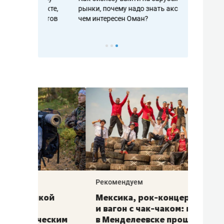
рафакте,
рынки, почему надо знать аксакалов и
о трехкратно
кредитов
чем интересен Оман?
клиентах и ч
Рекомендуем
Рекоме
ой
Мексика, рок-концерт
«Прор
и вагон с чак-чаком: как
30 ме
еским
в Менделеевске прошла
лечит