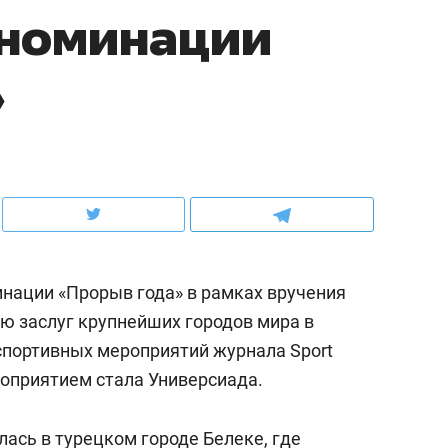
в номинации
ов и
о трехкратном росте цен, дотошных
школьной формы о конт
клиентах и чудных запросах мастеров
налогах и развитии без 
»
инации «Прорыв года» в рамках вручения
ю заслуг крупнейших городов мира в
спортивных мероприятий журнала Sport
ндуем
Рекомендуем
ероприятием стала Универсиада.
мер до квартиры и Face
Опыт выживания в дик
сто ключа: какой будет
природе, работа
ась в турецком городе Белеке, где
асность в ЖК «Нова»
с ментальным и физич