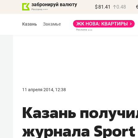
забронируй валюту
$
81.41
0.48
Казань
Закамье
Василь Мазитов
МАРТ
11 апреля 2014, 12:38
«Не зная местных
Казань получ
правил, бизнес может
потерять минимум
журнала Sport 
полгода»
Как бизнесу выйти на зарубежные