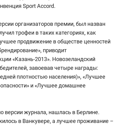
состоянием как основа
венция Sport Accord.
антихрупких команд
ерсии организаторов премии, был назван
лучил трофеи в таких категориях, как
Лучшее продвижение в обществе ценностей
брендирование», приводит
кции «Казань-2013». Новозеландский
обедителей, завоевав четыре награды:
редней плотностью населения)», «Лучшее
зопасности» и «Лучшее домашнее
о версии журнала, нашлась в Берлине.
илось в Ванкувере, а лучшее проживание –