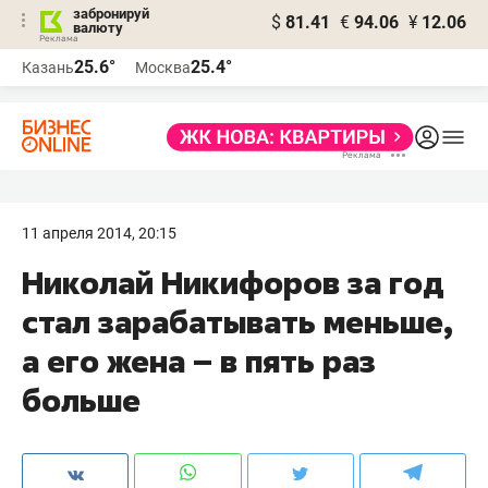
забронируй
$
81.41
€
94.06
¥
12.06
валюту
25.6°
25.4°
Казань
Москва
11 апреля 2014, 20:15
Николай Никифоров за год
стал зарабатывать меньше,
а его жена – в пять раз
больше