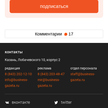
подписаться
Комментарии
17
контакты
Казань, Лобачевского 10, корпус 2
редакция
реклама
отдел персонала
8 (843) 202-12-10
8 (843) 203-48-47
staff@business-
info@business-
mir@business-
gazeta.ru
gazeta.ru
gazeta.ru
вконтакте
twitter