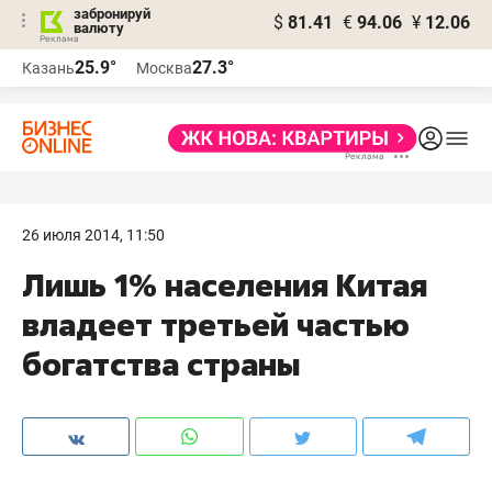
забронируй
$
81.41
€
94.06
¥
12.06
валюту
25.9°
27.3°
Казань
Москва
26 июля 2014, 11:50
Лишь 1% населения Китая
владеет третьей частью
богатства страны