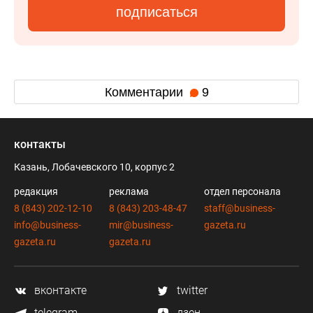
подписаться
Комментарии
9
контакты
Казань, Лобачевского 10, корпус 2
редакция
реклама
отдел персонала
8 (843) 202-12-10
8 (843) 203-48-47
staff@business-
info@business-
mir@business-
gazeta.ru
gazeta.ru
gazeta.ru
вконтакте
twitter
telegram
дзен