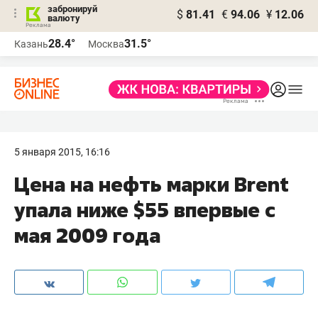
забронируй
$
81.41
€
94.06
¥
12.06
валюту
28.4°
31.5°
Казань
Москва
5 января 2015, 16:16
Цена на нефть марки Brent
упала ниже $55 впервые с
мая 2009 года