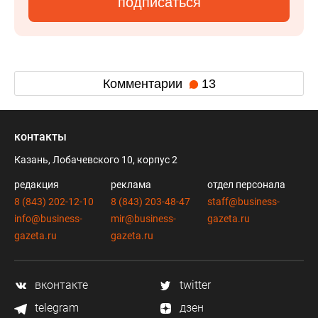
подписаться
Комментарии
13
контакты
Казань, Лобачевского 10, корпус 2
редакция
реклама
отдел персонала
8 (843) 202-12-10
8 (843) 203-48-47
staff@business-
info@business-
mir@business-
gazeta.ru
gazeta.ru
gazeta.ru
вконтакте
twitter
telegram
дзен