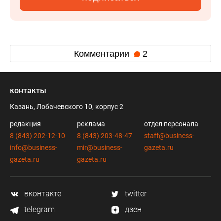
Комментарии
2
контакты
Казань, Лобачевского 10, корпус 2
редакция
реклама
отдел персонала
8 (843) 202-12-10
8 (843) 203-48-47
staff@business-
info@business-
mir@business-
gazeta.ru
gazeta.ru
gazeta.ru
вконтакте
twitter
telegram
дзен