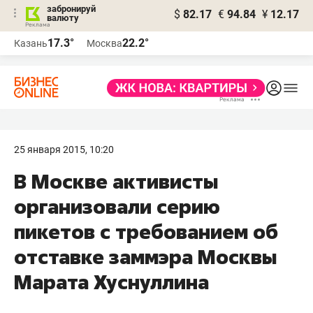
забронируй
$
82.17
€
94.84
¥
12.17
валюту
17.3°
22.2°
Казань
Москва
25 января 2015, 10:20
В Москве активисты
организовали серию
пикетов с требованием об
отставке заммэра Москвы
Марата Хуснуллина