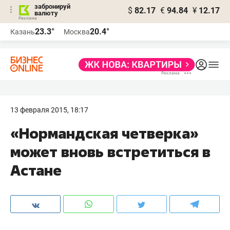
забронируй
$
82.17
€
94.84
¥
12.17
валюту
23.3°
20.4°
Казань
Москва
13 февраля 2015, 18:17
«Нормандская четверка»
может вновь встретиться в
Астане