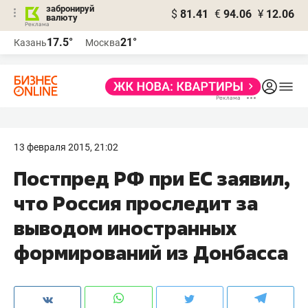
забронируй
$
81.41
€
94.06
¥
12.06
валюту
17.5°
21°
Казань
Москва
13 февраля 2015, 21:02
Постпред РФ при ЕС заявил,
что Россия проследит за
выводом иностранных
формирований из Донбасса