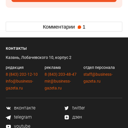
Комментарии
1
контакты
Казань, Лобачевского 10, корпус 2
редакция
реклама
отдел персонала
8 (843) 202-12-10
8 (843) 203-48-47
staff@business-
info@business-
mir@business-
gazeta.ru
gazeta.ru
gazeta.ru
вконтакте
twitter
telegram
дзен
youtube