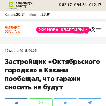
забронируй
$
82.17
€
94.84
¥
12.17
валюту
20.8°
23.9°
Казань
Москва
17 марта 2015, 09:25
Застройщик «Октябрьского
городка» в Казани
пообещал, что гаражи
сносить не будут