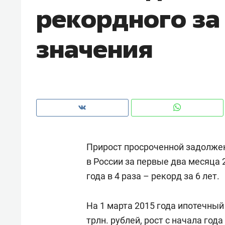
рекордного за 
с ЖК «Иволга» в Зеленодольске
значения
Прирост просроченной задолжен
в России за первые два месяца
года в 4 раза – рекорд за 6 лет.
Рекомендуем
Рекоме
«В банкротствах сегодня
Опыт 
На 1 марта 2015 года ипотечный
ищут не активы, а людей,
приро
которые ими управляли. Они
трлн. рублей, рост с начала го
с мен