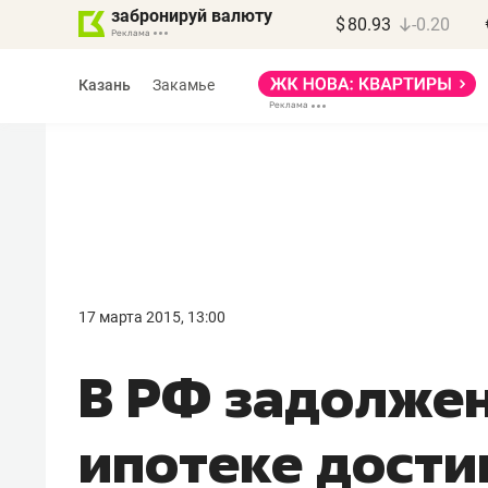
забронируй валюту
$
80.93
-0.20
Казань
Закамье
Марат Арсланов
«КирпичХолдинг»
17 марта 2015, 13:00
«Главная задача
В РФ задолжен
девелопера – найти
правильный продукт»
ипотеке дости
Девелопер из топ-10* застройщико
Башкортостана входит в Татарстан