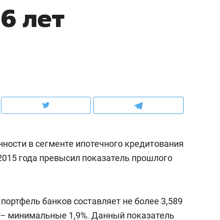
6 лет
школьной формы о контрафакте,
рынки, почему надо зна
налогах и развитии без кредитов
чем интересен Оман?
ности в сегменте ипотечного кредитования
 2015 года превысил показатель прошлого
ндуем
Рекомендуем
выживания в дикой
Мексика, рок-концерт
 портфель банков составляет не более 3,589
де, работа
и вагон с чак-чаком: ка
да – минимальные 1,9%. Данный показатель
тальным и физическим
в Менделеевске прошл