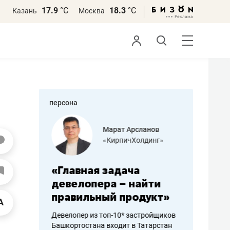
17.9
°С
18.3
°С
Казань
Москва
персона
азитов
Марат Арсланов
«КирпичХолдинг»
ных
«Главная задача
«Мама г
 может
девелопера – найти
помогае
мум
правильный продукт»
от болез
себя жи
Девелопер из топ-10* застройщиков
Башкортостана входит в Татарстан
арубежные
Наследница б