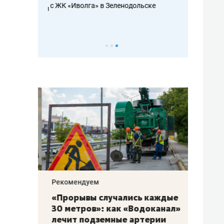
с ЖК «Иволга» в Зеленодольске
ть аксакалов и
школьной фор
налогах и раз
Рекомендуем
Рекоме
«Прорывы случались каждые
Не то
к
30 метров»: как «Водоканал»
гастр
а
лечит подземные артерии
задае