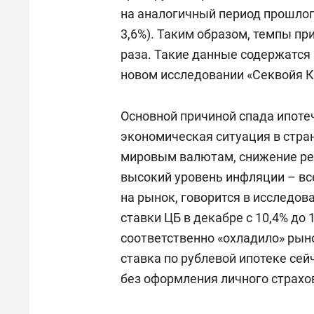
отвечают личным
состо
на аналогичный период прошлого
имуществом!»
антих
3,6%). Таким образом, темпы пр
раза. Такие данные содержатся 
новом исследовании «Секвойя 
Основной причиной спада ипоте
экономическая ситуация в стра
мировым валютам, снижение ре
высокий уровень инфляции – вс
на рынок, говорится в исследо
ставки ЦБ в декабре с 10,4% до 
соответственно «охладило» рыно
ставка по рублевой ипотеке сейч
без оформления личного страхов