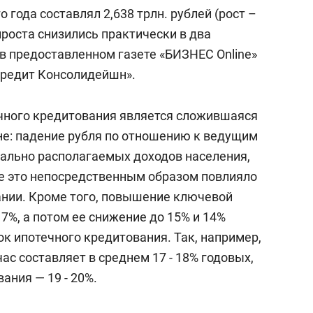
янием как основа
«Гонка Героев»
 года составлял 2,638 трлн. рублей (рост –
рупких команд
ироста снизились практически в два
в предоставленном газете «БИЗНЕС Online»
Кредит Консолидейшн».
чного кредитования является сложившаяся
не: падение рубля по отношению к ведущим
ально располагаемых доходов населения,
е это непосредственным образом повлияло
вании. Кроме того, повышение ключевой
17%, а потом ее снижение до 15% и 14%
к ипотечного кредитования. Так, например,
ас составляет в среднем 17 - 18% годовых,
ания — 19 - 20%.