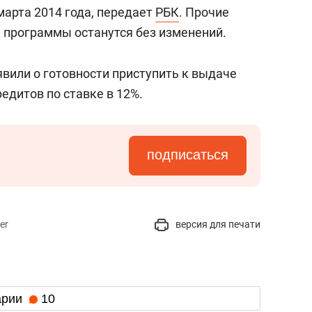
состоянием как основа
марта 2014 года, передает
РБК
. Прочие
антихрупких команд
 программы останутся без изменений.
вили о готовности приступить к выдаче
едитов по ставке в 12%.
подписаться
er
версия для печати
арии
10