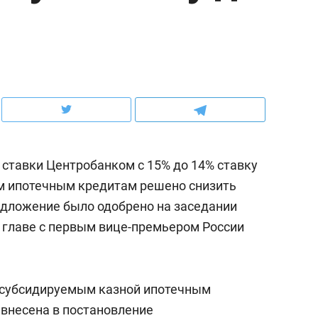
ов и
о трехкратном росте цен, дотошных
школьной формы о конт
клиентах и чудных запросах мастеров
налогах и развитии без 
 ставки Центробанком с 15% до 14% ставку
м ипотечным кредитам решено снизить
редложение было одобрено на заседании
 главе с первым вице-премьером России
ндуем
Рекомендуем
мер до квартиры и Face
Опыт выживания в дик
о субсидируемым казной ипотечным
сто ключа: какой будет
природе, работа
 внесена в постановление
асность в ЖК «Нова»
с ментальным и физич