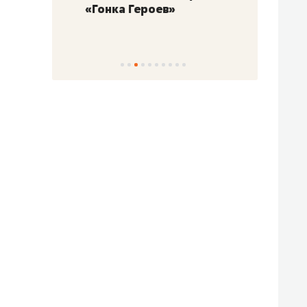
«Гонка Героев»
Казан