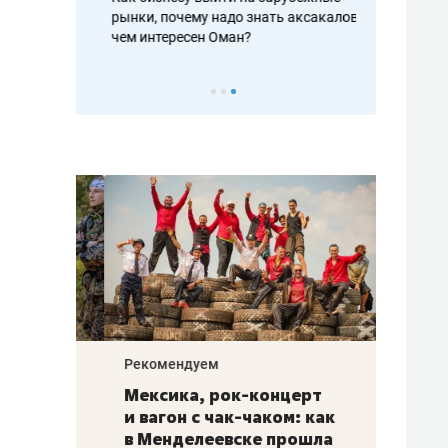
рафакте,
рынки, почему надо знать аксакалов и
о трехкратно
кредитов
чем интересен Оман?
клиентах и ч
Рекомендуем
Рекоме
ой
Мексика, рок-концерт
«Прор
и вагон с чак-чаком: как
30 ме
еским
в Менделеевске прошла
лечит