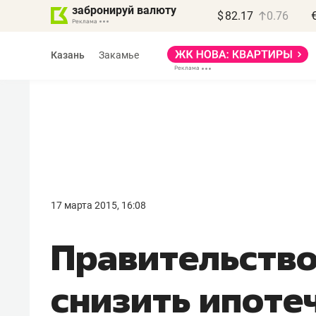
забронируй валюту
$
82.17
0.76
Казань
Закамье
Василь Мазитов
МАРТ
17 марта 2015, 16:08
«Не зная местных
Правительств
правил, бизнес может
потерять минимум
снизить ипоте
полгода»
Как бизнесу выйти на зарубежные