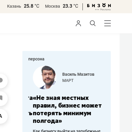
25.8
°С
23.3
°С
Казань
Москва
персона
еменова
Василь Мазитов
»
МАРТ
а: работа
«Не зная местных
«Мне лу
ечься
правил, бизнес может
не зара
вствовать
потерять минимум
чем пот
полгода»
репутац
пошиву
Как бизнесу выйти на зарубежные
Владелец от