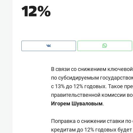
12%
рынки, почему надо знать аксакал
чем интересен Оман?
В связи со снижением ключевой
по субсидируемым государство
с 13% до 12% годовых. Такое п
правительственной комиссии во
Игорем Шуваловым
.​
Рекомендуем
Рекоме
Как ГК «МИР ГРУПП» и ВТБ
150 ка
Поправка о снижении ставки п
создают оазис жилого
ID вме
кредитам до 12% годовых будет
комфорта под Казанью
безоп