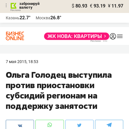
забронируй
$
80.93
€
93.19
¥
11.97
валюту
22.7°
26.8°
Казань
Москва
7 мая 2015, 18:53
Ольга Голодец выступила
против приостановки
субсидий регионам на
поддержку занятости