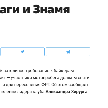
аги и Знамя
ов и
о трехкратном росте цен, дотошных
школьной формы о конт
клиентах и чудных запросах мастеров
налогах и развитии без 
бязательное требование к байкерам
ки» — участники мотопробега должны снять
ги для пересечения ФРГ. Об этом сообщает
ндуем
Рекомендуем
аявление лидера клуба
Александра Хирурга
мер до квартиры и Face
Опыт выживания в дик
сто ключа: какой будет
природе, работа
асность в ЖК «Нова»
с ментальным и физич