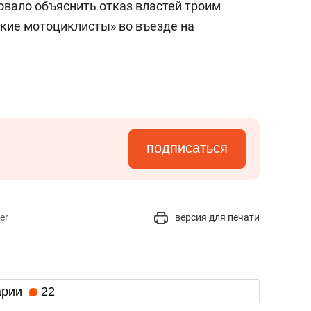
бовало объяснить отказ властей троим
ские мотоциклисты» во въезде на
подписаться
er
версия для печати
арии
22