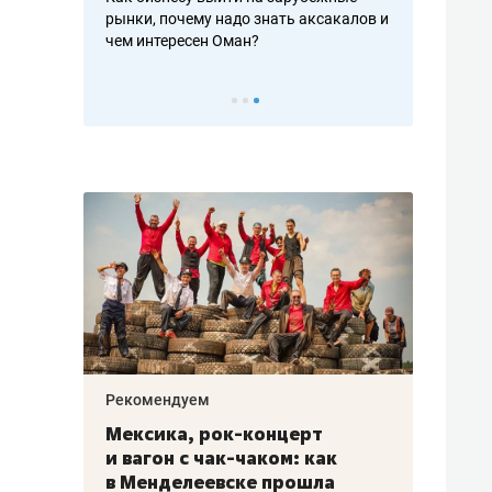
рафакте,
рынки, почему надо знать аксакалов и
о трехкратно
кредитов
чем интересен Оман?
клиентах и ч
Рекомендуем
Рекоме
ой
Мексика, рок-концерт
«Прор
и вагон с чак-чаком: как
30 ме
еским
в Менделеевске прошла
лечит