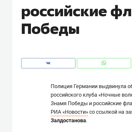
российские фл
рынки, почему надо знать аксакал
чем интересен Оман?
Победы
Полиция Германии выдвинула о
российского клуба «Ночные вол
Знамя Победы и российские фла
Рекомендуем
Рекоме
РИА «Новости»
со ссылкой на з
Как ГК «МИР ГРУПП» и ВТБ
150 ка
Залдостанова
.
создают оазис жилого
ID вме
комфорта под Казанью
безоп