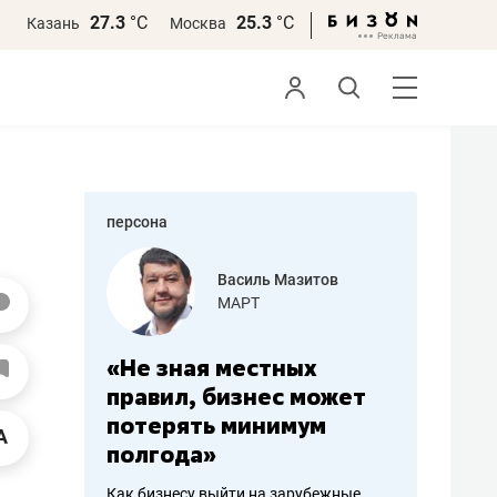
27.3
°С
25.3
°С
Казань
Москва
персона
еменова
Василь Мазитов
»
МАРТ
а: работа
«Не зная местных
«Мне лу
ечься
правил, бизнес может
не зара
вствовать
потерять минимум
чем пот
полгода»
репутац
пошиву
Как бизнесу выйти на зарубежные
Владелец от