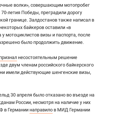
состоянием как основа
Ночные волки», совершающим мотопробег
антихрупких команд
 70-летия Победы, преградили дорогу
кой границе. Залдостанов также написал в
 некоторых байкеров оставили «в
 у мотоциклистов визы и паспорта, после
разрешено было продолжить движение.
признал
несостоятельным решение
езде двум членам российского байкерского
 они имели действующие шенгенские визы,
льд 30 апреля было отказано во въезде на
данам России, несмотря на наличие у них
РФ в Германии
направило
в МИД Германии