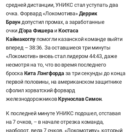
средней дистанции, УНИКС стал уступать два
очка. Форвард «Локомотива»
Деррик
Браун
допустил промах, а заработанные
очки
Д’ора Фишера
и
Костаса
Каймакоглу
помогли казанской команде выйти
вперед – 38:36. За оставшиеся три минуты
«Локомотив» вновь стал лидером 44:43, даже
несмотря на то, что во время последнего
броска
Кита Лэнгфорда
за три секунды до конца
первой половины, на американском защитнике
сфолил хорватский форвард
железнодорожников
Крунослав Симон
.
К последней минуте УНИКС подошел, отставая
на 7 очков, – в начале отрезка команда,
наоборот, вела 7 очков. «Локомотиву», который