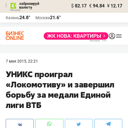
забронируй
$
82.17
€
94.84
¥
12.17
валюту
24.8°
21.6°
Казань
Москва
7 мая 2015, 22:21
УНИКС проиграл
«Локомотиву» и завершил
борьбу за медали Единой
лиги ВТБ