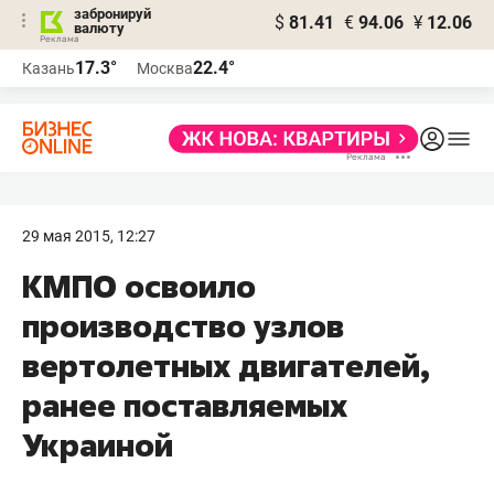
забронируй
$
81.41
€
94.06
¥
12.06
валюту
17.3°
22.4°
Казань
Москва
29 мая 2015, 12:27
КМПО освоило
производство узлов
вертолетных двигателей,
ранее поставляемых
Украиной