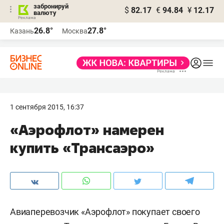
забронируй
$
82.17
€
94.84
¥
12.17
валюту
26.8°
27.8°
Казань
Москва
1 сентября 2015, 16:37
«Аэрофлот» намерен
купить «Трансаэро»
Авиаперевозчик «Аэрофлот» покупает своего