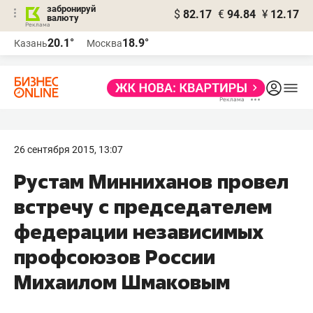
забронируй
$
82.17
€
94.84
¥
12.17
валюту
20.1°
18.9°
Казань
Москва
26 сентября 2015, 13:07
Рустам Минниханов провел
встречу с председателем
федерации независимых
профсоюзов России
Михаилом Шмаковым