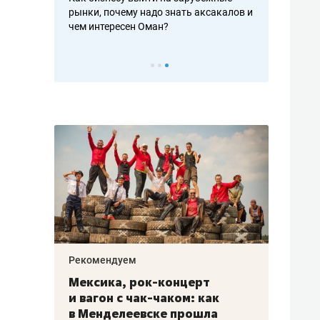
надо знать аксакалов и
о трехкратном росте цен, дотошных
школ
Оман?
клиентах и чудных запросах мастеров
нало
Рекомендуем
ок-концерт
«Прорывы случались каждые
к-чаком: как
30 метров»: как «Водоканал
вске прошла
лечит подземные артерии