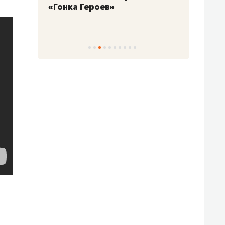
ев»
Казани