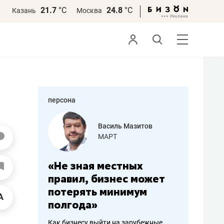
21.7
°С
24.8
°С
Казань
Москва
персона
Василь Мазитов
Роман Ободец
МАРТ
«Готовые решения»
 местных
«Мне лучше
«М
бизнес может
не заработать вообще,
по
 минимум
чем потерять
от
репутацию»
се
йти на зарубежные
Владелец отделочной фирмы
Насл