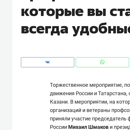
которые вы ста
рынки, почему надо знать аксакалов и
о трехкратном росте цен,
чем интересен Оман?
клиентах и чудных запрос
всегда удобн
Торжественное мероприятие, п
движения России и Татарстана, 
Казани. В мероприятии, на кот
Рекомендуем
организаций и ветераны профсо
 ГРУПП» и ВТБ
150 камер до квартиры и Face
приняли участие председатель
ис жилого
ID вместо ключа: какой будет
России
Михаил Шмаков
и прези
д Казанью
безопасность в ЖК «Нова»