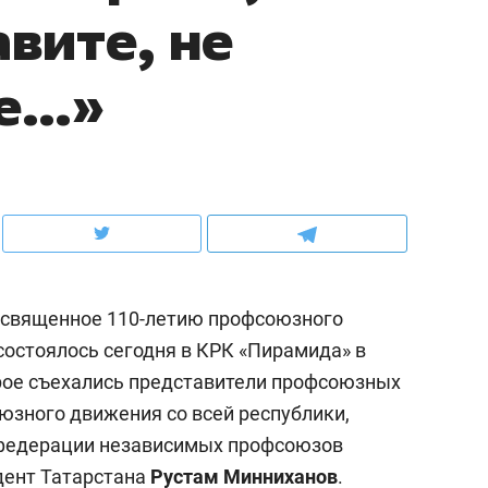
вите, не
 дотошных
школьной формы о контрафакте,
рынки, почему 
ах мастеров
налогах и развитии без кредитов
чем интересен 
ые…»
освященное 110-летию профсоюзного
состоялось сегодня в КРК «Пирамида» в
орое съехались представители профсоюзных
Рекомендуем
Рекомендуем
юзного движения со всей республики,
Опыт выживания в дикой
Мексика, р
 федерации независимых профсоюзов
природе, работа
и вагон с ча
дент Татарстана
Рустам Минниханов
.
с ментальным и физическим
в Менделее