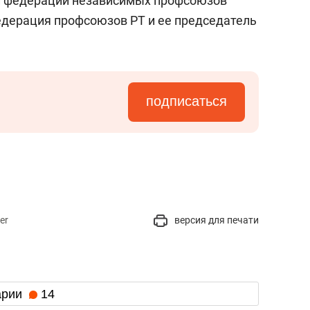
и федерации независимых профсоюзов
дерация профсоюзов РТ и ее председатель
подписаться
er
версия для печати
арии
14