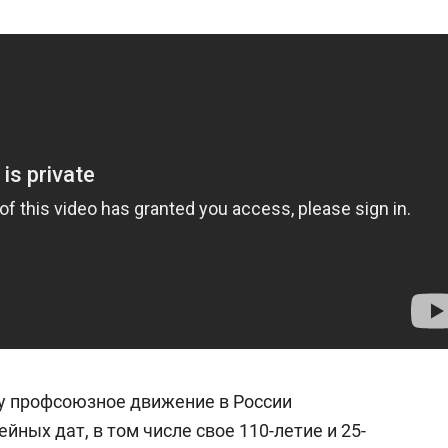
состоянием как основа
«Гонка Геро
антихрупких команд
ду профсоюзное движение в России
йных дат, в том числе свое 110-летие и 25-