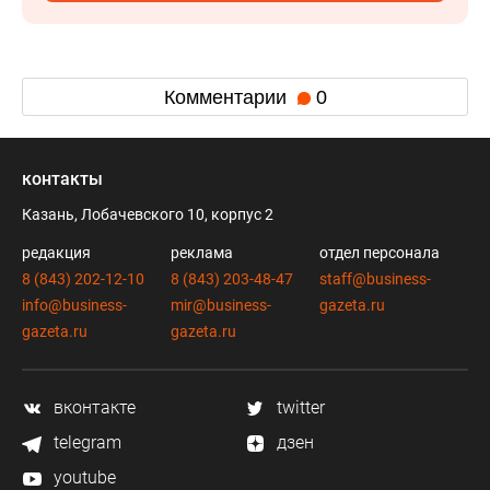
Комментарии
0
контакты
Казань, Лобачевского 10, корпус 2
редакция
реклама
отдел персонала
8 (843) 202-12-10
8 (843) 203-48-47
staff@business-
info@business-
mir@business-
gazeta.ru
gazeta.ru
gazeta.ru
вконтакте
twitter
telegram
дзен
youtube