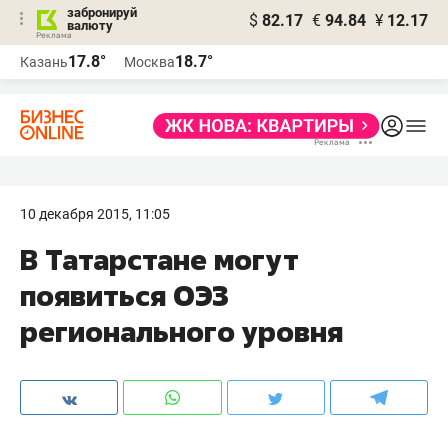
забронируй
$
82.17
€
94.84
¥
12.17
валюту
17.8°
18.7°
Казань
Москва
10 декабря 2015, 11:05
В Татарстане могут
появиться ОЭЗ
регионального уровня