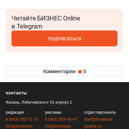
Читайте БИЗНЕС Online
в Telegram
подписаться
Комментарии
5
контакты
Казань, Лобачевского 10, корпус 2
редакция
реклама
отдел персонала
8 (843) 202-12-10
8 (843) 203-48-47
staff@business-
info@business-
mir@business-
gazeta.ru