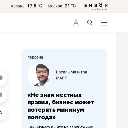
17.5
°С
21
°С
Казань
Москва
персона
еменова
Василь Мазитов
»
МАРТ
а: работа
«Не зная местных
«Мне лу
ечься
правил, бизнес может
не зара
вствовать
потерять минимум
чем пот
полгода»
репутац
пошиву
Как бизнесу выйти на зарубежные
Владелец от