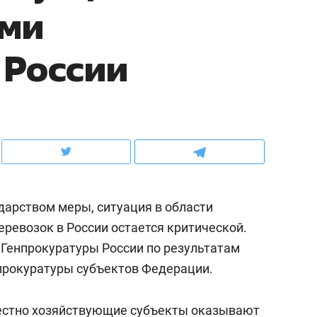
ми
ов и
о трехкратном росте цен, дотошных
школьной формы о конт
клиентах и чудных запросах мастеров
налогах и развитии без 
 России
арством меры, ситуация в области
ревозок в России остается критической.
 Генпрокуратуры России по результатам
ндуем
Рекомендуем
прокуратуры субъектов Федерации.
мер до квартиры и Face
Опыт выживания в дик
сто ключа: какой будет
природе, работа
естно хозяйствующие субъекты оказывают
асность в ЖК «Нова»
с ментальным и физич