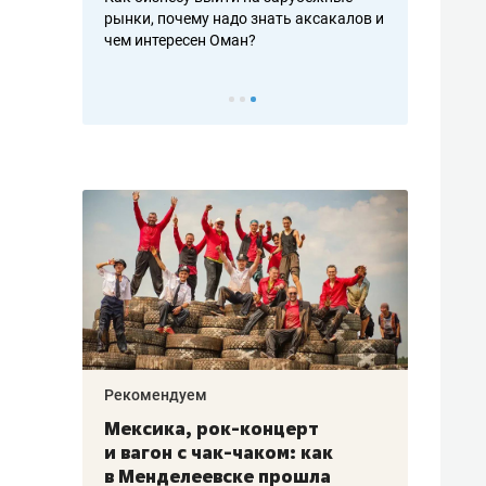
рафакте,
рынки, почему надо знать аксакалов и
о трехкратно
кредитов
чем интересен Оман?
клиентах и ч
Рекомендуем
Рекоме
ой
Мексика, рок-концерт
«Прор
и вагон с чак-чаком: как
30 ме
еским
в Менделеевске прошла
лечит