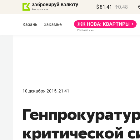
забронируй валюту
$
81.41
0.48
Казань
Закамье
Василь Мазитов
МАРТ
10 декабря 2015, 21:41
«Не зная местных
Генпрокуратур
правил, бизнес может
потерять минимум
критической с
полгода»
Как бизнесу выйти на зарубежные