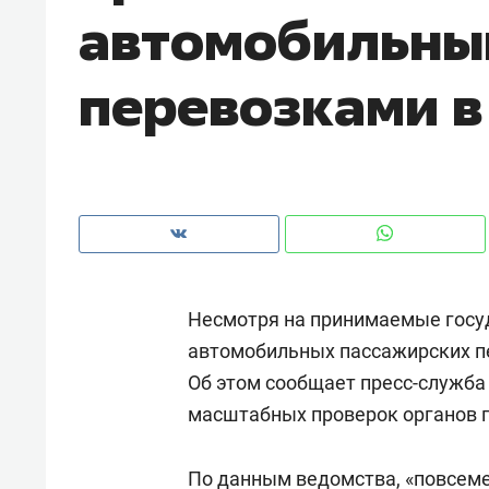
автомобильны
рынки, почему надо знать аксакал
чем интересен Оман?
перевозками в
Несмотря на принимаемые госуд
автомобильных пассажирских пе
Об этом сообщает пресс-служба
Рекомендуем
Рекоме
масштабных проверок органов 
Как ГК «МИР ГРУПП» и ВТБ
150 ка
создают оазис жилого
ID вме
комфорта под Казанью
По данным ведомства, «повсем
безоп