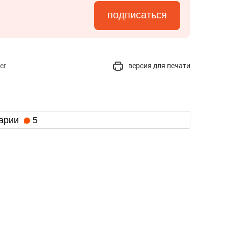
подписаться
er
версия для печати
арии
5