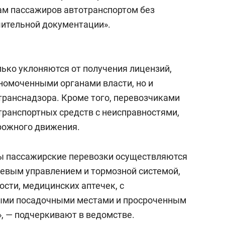
состоянием как основа
ам пассажиров автотранспортом без
антихрупких команд
шительной документации».
лько уклоняются от получения лицензий,
номоченными органами власти, но и
транснадзора. Кроме того, перевозчиками
транспортных средств с неисправностями,
рожного движения.
ны пассажирские перевозки осуществляются
левым управлением и тормозной системой,
ости, медицинских аптечек, с
ыми посадочными местами и просроченным
, — подчеркивают в ведомстве.