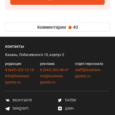
Комментарии
40
контакты
Казань, Лобачевского 10, корпус 2
редакция
реклама
отдел персонала
8 (843) 202-12-10
8 (843) 203-48-47
staff@business-
info@business-
mir@business-
gazeta.ru
gazeta.ru
gazeta.ru
вконтакте
twitter
telegram
дзен