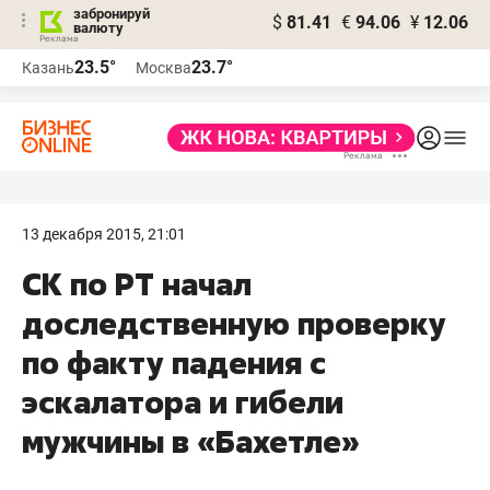
забронируй
$
81.41
€
94.06
¥
12.06
валюту
23.5°
23.7°
Казань
Москва
13 декабря 2015, 21:01
СК по РТ начал
доследственную проверку
по факту падения с
эскалатора и гибели
мужчины в «Бахетле»