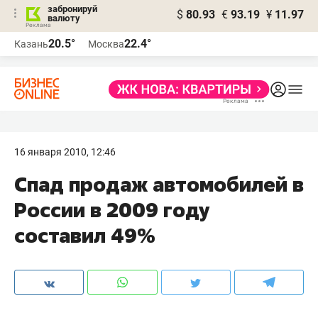
забронируй
$
80.93
€
93.19
¥
11.97
валюту
20.5°
22.4°
Казань
Москва
16 января 2010, 12:46
Спад продаж автомобилей в
России в 2009 году
составил 49%