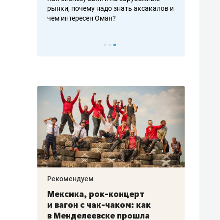
рафакте,
рынки, почему надо знать аксакалов и
о трехкратно
кредитов
чем интересен Оман?
клиентах и ч
Рекомендуем
Рекоме
ой
Мексика, рок-концерт
«Прор
и вагон с чак-чаком: как
30 ме
еским
в Менделеевске прошла
лечит