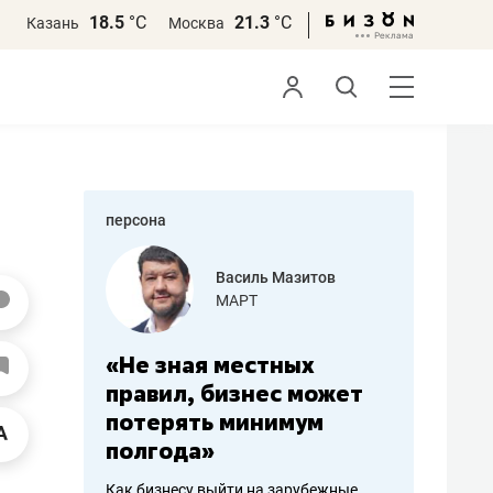
18.5
°С
21.3
°С
Казань
Москва
персона
еменова
Василь Мазитов
»
МАРТ
а: работа
«Не зная местных
«Мне лу
ечься
правил, бизнес может
не зара
вствовать
потерять минимум
чем пот
полгода»
репутац
пошиву
Как бизнесу выйти на зарубежные
Владелец от