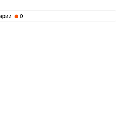
арии
0