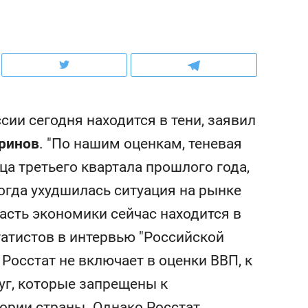
ов и
о трехкратном росте цен, дотошных
школьной формы о конт
клиентах и чудных запросах мастеров
налогах и развитии без 
ии сегодня находится в тени, заявил
ринов
. "По нашим оценкам, теневая
ца третьего квартала прошлого года,
огда ухудшилась ситуация на рынке
часть экономики сейчас находится в
статистов в интервью "Российской
ндуем
Рекомендуем
 Росстат не включает в оценки ВВП, к
мер до квартиры и Face
Опыт выживания в дик
уг, которые запрещены к
сто ключа: какой будет
природе, работа
асность в ЖК «Нова»
с ментальным и физич
тории страны. Однако Росстат