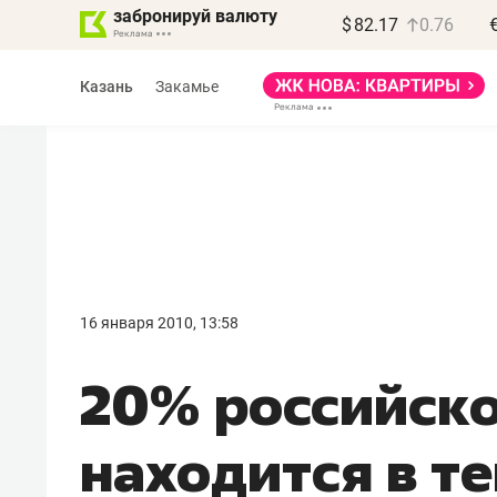
забронируй валюту
$
82.17
0.76
Казань
Закамье
Василь Мазитов
МАРТ
16 января 2010, 13:58
«Не зная местных
20% российск
правил, бизнес может
потерять минимум
находится в т
полгода»
Как бизнесу выйти на зарубежные