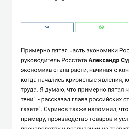
рынки, почему надо знать аксакал
чем интересен Оман?
Примерно пятая часть экономики Росс
руководитель Росстата
Александр Су
экономика стала расти, начиная с кон
когда начались кризисные явления, к
труда. Я думаю, что примерно пятая 
тени", - рассказал глава российских 
Рекомендуем
Рекоме
газете". Суринов также напомнил, что
Как ГК «МИР ГРУПП» и ВТБ
150 ка
примеру, производство товаров и усл
создают оазис жилого
ID вме
комфорта под Казанью
безоп
производству и реализации на терри