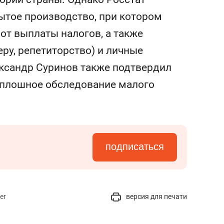
состоянием как основа
ытое производство, при котором
антихрупких команд
от выплаты налогов, а также
ру, репетиторство) и личные
ександр Суринов также подтвердил
"сплошное обследование малого
подписаться
er
версия для печати