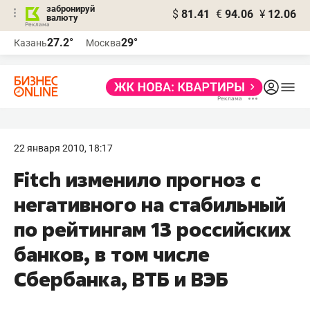
забронируй
$
81.41
€
94.06
¥
12.06
валюту
27.2°
29°
Казань
Москва
22 января 2010, 18:17
Fitch изменило прогноз с
негативного на стабильный
по рейтингам 13 российских
банков, в том числе
Сбербанка, ВТБ и ВЭБ