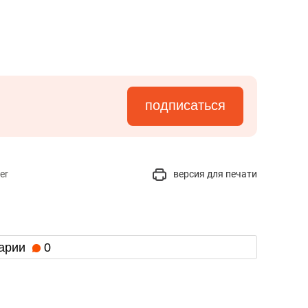
подписаться
er
версия для печати
арии
0