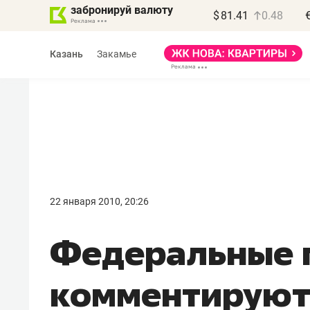
забронируй валюту
$
81.41
0.48
Казань
Закамье
Василь Мазитов
МАРТ
22 января 2010, 20:26
«Не зная местных
Федеральные 
правил, бизнес может
потерять минимум
комментируют
полгода»
Как бизнесу выйти на зарубежные