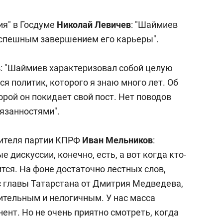
состоянием как основа
антихрупких команд
ия" в Госдуме
Николай Левичев
: "Шаймиев
успешным завершением его карьеры".
в
: "Шаймиев характеризовал собой целую
я политик, которого я знаю много лет. Об
орой он покидает свой пост. Нет поводов
бязанностями".
дителя партии КПРФ
Иван Мельников
:
 дискуссии, конечно, есть, а вот когда кто-
вится. На фоне достаточно лестных слов,
с главы Татарстана от Дмитрия Медведева,
ительным и нелогичным. У нас масса
ент. Но не очень приятно смотреть, когда