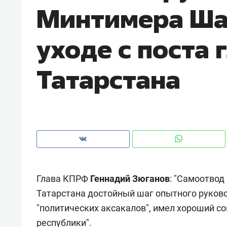
Минтимера Ша
рынки, почему надо знать аксакал
чем интересен Оман?
уходе с поста 
Татарстана
Глава КПРФ
Геннадий Зюганов
: "Самоотво
Рекомендуем
Рекоме
Татарстана достойный шаг опытного руковод
Как ГК «МИР ГРУПП» и ВТБ
150 ка
"политических аксакалов", имел хороший со
создают оазис жилого
ID вме
комфорта под Казанью
безоп
республики".