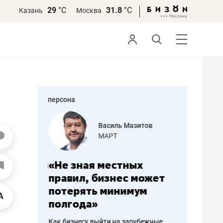
29
°С
31.8
°С
Казань
Москва
персона
еменова
Василь Мазитов
»
МАРТ
а: работа
«Не зная местных
«Мне лу
ечься
правил, бизнес может
не зара
вствовать
потерять минимум
чем пот
полгода»
репутац
пошиву
Как бизнесу выйти на зарубежные
Владелец от