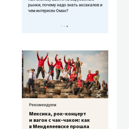
рафакте,
рынки, почему надо знать аксакалов и
о трехкратно
кредитов
чем интересен Оман?
клиентах и ч
Рекомендуем
Рекоме
ой
Мексика, рок-концерт
«Прор
и вагон с чак-чаком: как
30 ме
еским
в Менделеевске прошла
лечит