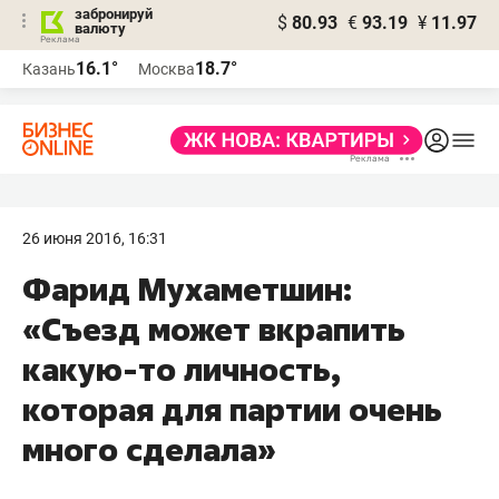
забронируй
$
80.93
€
93.19
¥
11.97
валюту
16.1°
18.7°
Казань
Москва
26 июня 2016, 16:31
​Фарид Мухаметшин:
«Съезд может вкрапить
какую-то личность,
которая для партии очень
много сделала»