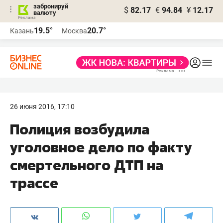
забронируй
$
82.17
€
94.84
¥
12.17
валюту
19.5°
20.7°
Казань
Москва
26 июня 2016, 17:10
Полиция возбудила
уголовное дело по факту
смертельного ДТП на
трассе