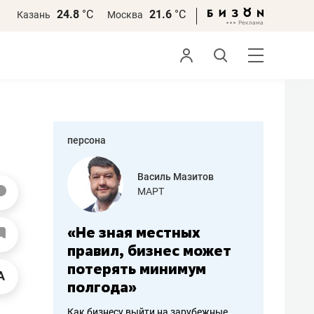
24.8
°С
21.6
°С
Казань
Москва
персона
еменова
Василь Мазитов
»
МАРТ
а: работа
«Не зная местных
«Мне лу
ечься
правил, бизнес может
не зара
вствовать
потерять минимум
чем пот
полгода»
репутац
пошиву
Как бизнесу выйти на зарубежные
Владелец от