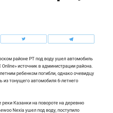
ов и
о трехкратном росте цен, дотошных
школьной формы о конт
клиентах и чудных запросах мастеров
налогах и развитии без 
рском районе РТ под воду ушел автомобиль
Online» источник в администрации района.
хлетним ребенком погибли, однако очевидцу
 из тонущего автомобиля 6-летнего
ндуем
Рекомендуем
мер до квартиры и Face
Опыт выживания в дик
е реки Казанки на повороте на деревню
сто ключа: какой будет
природе, работа
woo Nexia ушел под воду, поступило
асность в ЖК «Нова»
с ментальным и физич