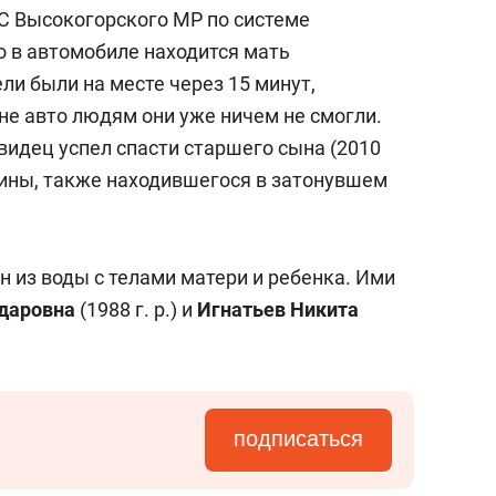
состоянием как основа
ДС
Высокогорского МР
по системе
антихрупких команд
о в автомобиле находится мать
ли были на месте через 15 минут,
не авто людям они уже ничем не смогли.
видец успел спасти старшего сына (2010
ины, также находившегося в затонувшем
н из воды с телами матери и ребенка. Ими
ьдаровна
(1988 г. р.) и
Игнатьев Никита
подписаться