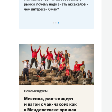
рафакте,
рынки, почему надо знать аксакалов и
о трехкратно
кредитов
чем интересен Оман?
клиентах и ч
Рекомендуем
Рекоме
ой
Мексика, рок-концерт
«Прор
и вагон с чак-чаком: как
30 ме
еским
в Менделеевске прошла
лечит