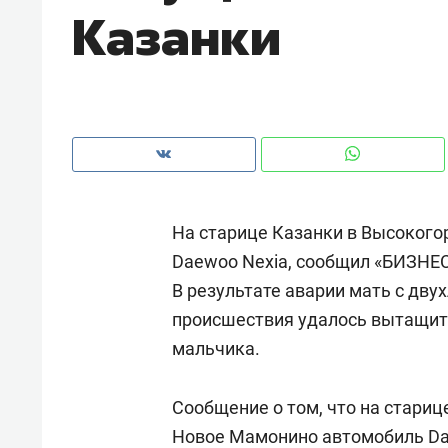
Казанки
рынки, почему надо знать аксакал
чем интересен Оман?
На старице Казанки в Высокого
Daewoo Nexia, сообщил «БИЗНЕС 
В результате аварии мать с дву
происшествия удалось вытащить
мальчика.
Рекомендуем
Рекоме
Как ГК «МИР ГРУПП» и ВТБ
150 ка
Сообщение о том, что на стариц
создают оазис жилого
ID вме
Новое Мамонино автомобиль Dae
комфорта под Казанью
безоп