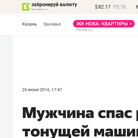
забронируй валюту
$
82.17
0.76
Казань
Закамье
Василь Мазитов
МАРТ
26 июня 2016, 17:47
«Не зная местных
Мужчина спас 
правил, бизнес может
потерять минимум
тонущей маши
полгода»
Как бизнесу выйти на зарубежные