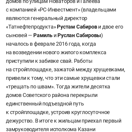
домов по улицам Новаторов и Галеева
с компанией «РС-Инвестмент» (владельцами
являются генеральный директор
«Татнефтепродукта»
Рустам Сабиров
и двое его
сыновей —
Рамиль
и
Руслан Сабировы
)
началось в феврале 2016 года, когда
на возведении нового жилого комплекса
приступили к забивке свай. Работы
на стройплощадке, зажатой между хрущевками,
привели к тому, что эти самые хрущевки стали
«трещать по швам». Тогда жители десятка
домов Советского района перекрыли
единственный подъездной путь
к стройплощадке, устроив круглосуточное
дежурство. В итоге к жильцам приехал первый
замруководителя исполкома Казани