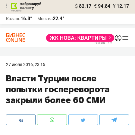
забронируй
$
82.17
€
94.84
¥
12.17
валюту
16.8°
22.4°
Казань
Москва
27 июля 2016, 23:15
Власти Турции после
попытки госпереворота
закрыли более 60 СМИ